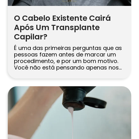
O Cabelo Existente Cairá
Após Um Transplante
Capilar?
É uma das primeiras perguntas que as
pessoas fazem antes de marcar um
procedimento, e por um bom motivo.
Você não está pensando apenas nos
enxertos transplantados. Você
também está pensando no cabelo que
ainda tem. A resposta honesta é esta:
alguns cabelos existentes podem cair
após um transplante capilar, mas isso
não significa automaticamente […]