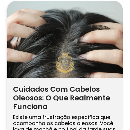
ciência ou pelo hype. De qualquer
forma, uma questão segue
discretamente a tendência em todos
os lugares: isso é realmente seguro? É
uma coisa justa de se […]
Cuidados Com Cabelos
Oleosos: O Que Realmente
Funciona
Existe uma frustração específica que
acompanha os cabelos oleosos. Você
lava de manhã e no final da tarde suas