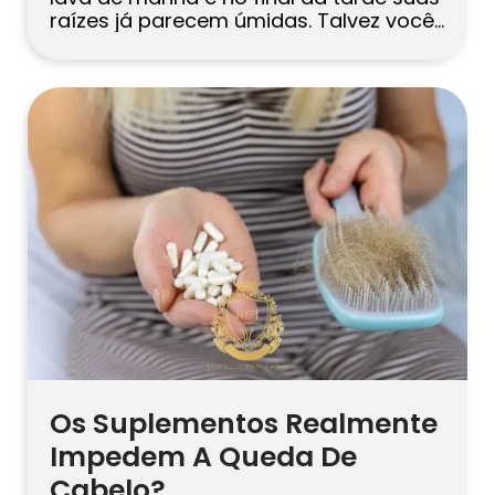
raízes já parecem úmidas. Talvez você
tenha tentado xampus esclarecedores.
Talvez você tenha reduzido para dias
alternados. Nada gruda. O couro
cabeludo faz o que quer – e a maioria
dos conselhos genéricos trata o
sintoma, […]
Os Suplementos Realmente
Impedem A Queda De
Cabelo?