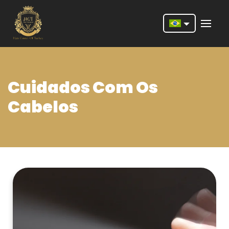
Nederlands
English
Cuidados Com Os
Français
Cabelos
Deutsch
Português
Español
Türkçe
Italiano
Română