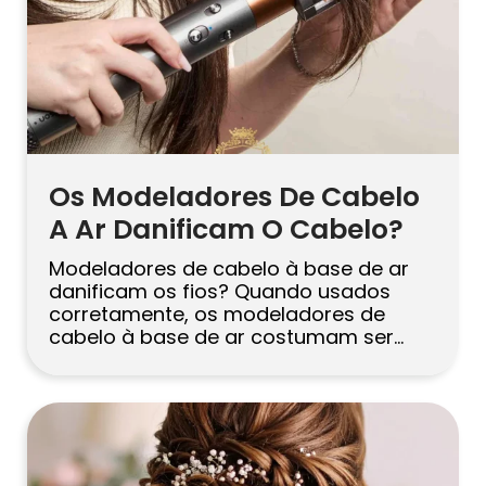
Os Modeladores De Cabelo
A Ar Danificam O Cabelo?
Modeladores de cabelo à base de ar
danificam os fios? Quando usados
corretamente, os modeladores de
cabelo à base de ar costumam ser
mais suaves do que as chapinhas, pois
moldam os fios com fluxo de ar
controlado e menor contato direto
com o calor. Ainda assim, o cabelo
pode ressecar ou quebrar se você […]