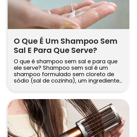
O Que É Um Shampoo Sem
Sal E Para Que Serve?
O que é shampoo sem sal e para que
ele serve? Shampoo sem sal é um
shampoo formulado sem cloreto de
sódio (sal de cozinha), um ingrediente
frequentemente usado para engrossar
as fórmulas. Ao remover o sal, esses
shampoos podem ser mais suaves
para cabelos secos, coloridos ou
quimicamente alisados e ajudar a
reduzir o […]