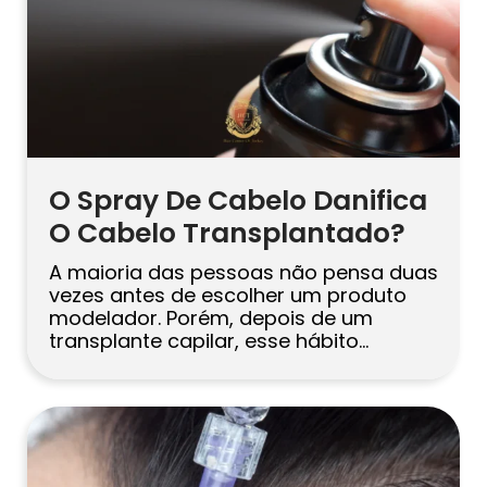
Русский
Български
Svenska
O Spray De Cabelo Danifica
O Cabelo Transplantado?
A maioria das pessoas não pensa duas
vezes antes de escolher um produto
modelador. Porém, depois de um
transplante capilar, esse hábito
simples de repente parece um risco. E é
uma preocupação justa – os enxertos
recém-transplantados passam por
uma fase delicada, e o produto errado
no momento errado pode interferir na
cicatrização ou até […]