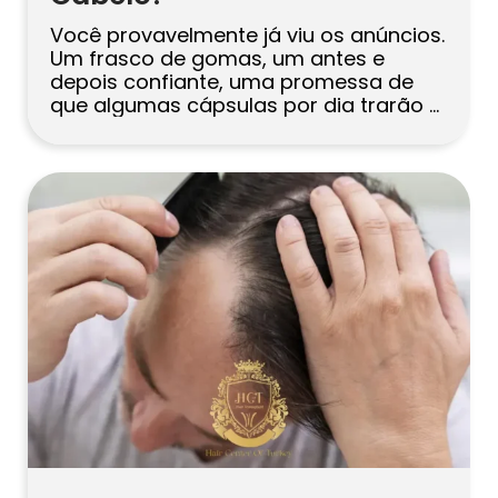
Você provavelmente já viu os anúncios.
Um frasco de gomas, um antes e
depois confiante, uma promessa de
que algumas cápsulas por dia trarão a
linha do cabelo de volta. Parece fácil. E
de certa forma, esse é o problema. A
queda de cabelo raramente tem uma
causa única, então a ideia de que um
[…]