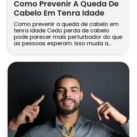
Como Prevenir A Queda De
Cabelo Em Tenra Idade
Como prevenir a queda de cabelo em
tenra idade Cedo perda de cabelo
pode parecer mais perturbador do que
as pessoas esperam. Isso muda a
forma como você se vê e muitas vezes
começa antes de você estar pronto
para lidar com escolhas médicas,
alegações de produtos ou a ideia de
um procedimento. A boa […]