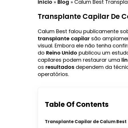
Início
»
Blog
»
Calum Best Transpla
Transplante Capilar De 
Calum Best falou publicamente so
transplante
capilar
são amplament
visual. Embora ele não tenha conf
do
Reino Unido
publicou um estudo
capilares podem restaurar uma
li
os
resultados
dependem da técni
operatórios.
Table Of Contents
Transplante Capilar de Calum Best