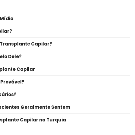
 Mídia
ilar?
 Transplante Capilar?
elo Dele?
plante Capilar
 Provável?
sários?
acientes Geralmente Sentem
splante Capilar na Turquia