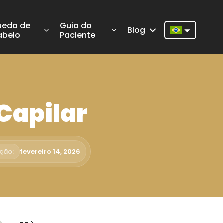
ueda de
Guia do
Blog
abelo
Paciente
Nederlands
English
Français
Capilar
Deutsch
Português
Español
ação:
fevereiro 14, 2026
Türkçe
Italiano
Română
-->