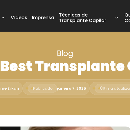
Técnicas de
Q
Vídeos
Imprensa
Transplante Capilar
C
Blog
Best Transplante 
sime Erkan
Publicado:
janeiro 7, 2025
Última atualiz