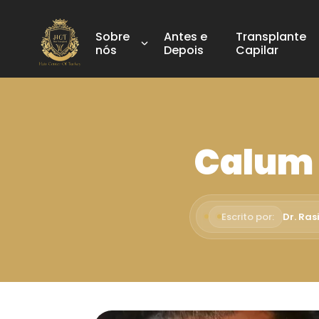
Sobre
Antes e
Transplante
nós
Depois
Capilar
Calum 
Escrito por:
Dr. Ra