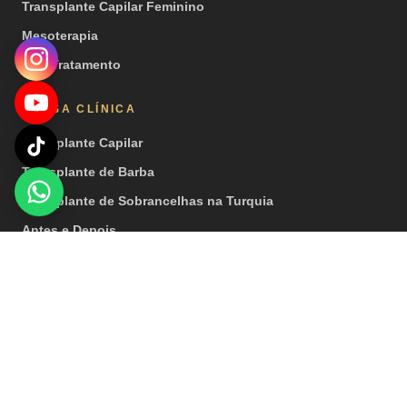
Transplante Capilar Feminino
Mesoterapia
PRP Tratamento
NOSSA CLÍNICA
Transplante Capilar
Transplante de Barba
Transplante de Sobrancelhas na Turquia
Antes e Depois
Vídeos
Imprensa
© 2026 Hair Center of Turkey. Todos os direitos reservados. |
Observação importante: nossos tratamentos são realizados por
instituições de saúde que possuem licença de turismo de saúde.