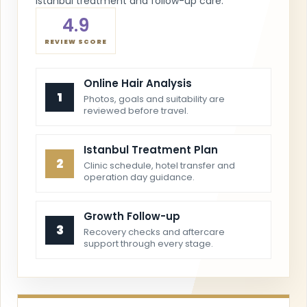
Istanbul treatment and follow-up care.
4.9
REVIEW SCORE
Online Hair Analysis
1
Photos, goals and suitability are
reviewed before travel.
Istanbul Treatment Plan
2
Clinic schedule, hotel transfer and
operation day guidance.
Growth Follow-up
3
Recovery checks and aftercare
support through every stage.