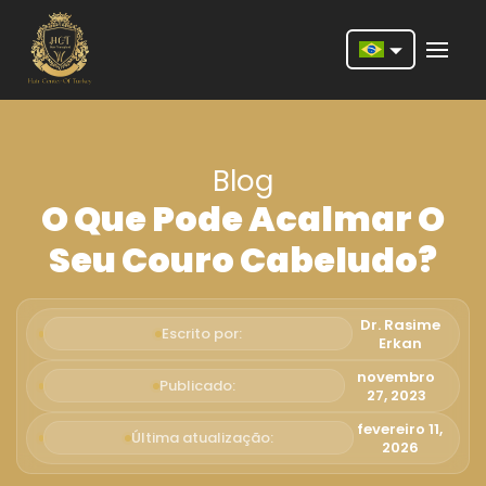
Nederlands
English
Blog
Français
O Que Pode Acalmar O
Deutsch
Seu Couro Cabeludo?
Português
Español
Dr. Rasime
Escrito por:
Erkan
Türkçe
novembro
Publicado:
27, 2023
Italiano
fevereiro 11,
Última atualização:
Română
2026