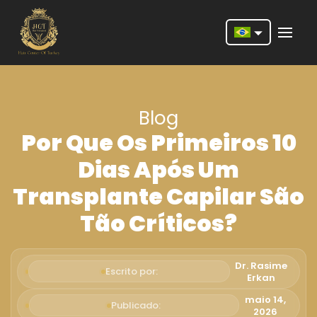
Nederlands
English
Blog
Français
Por Que Os Primeiros 10
Deutsch
Dias Após Um
Português
Transplante Capilar São
Español
Tão Críticos?
Türkçe
Italiano
Dr. Rasime
Escrito por:
Erkan
Română
maio 14,
Publicado:
2026