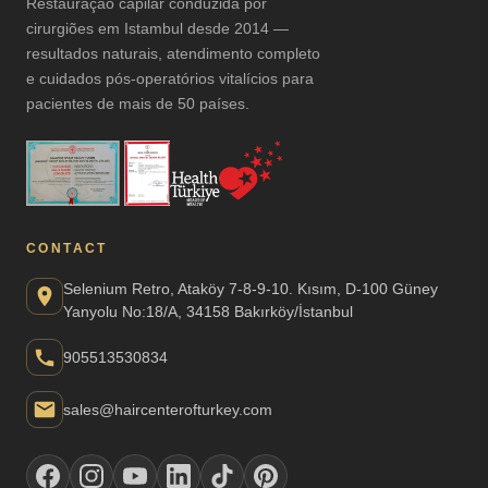
Restauração capilar conduzida por
cirurgiões em Istambul desde 2014 —
resultados naturais, atendimento completo
e cuidados pós-operatórios vitalícios para
pacientes de mais de 50 países.
CONTACT
Selenium Retro, Ataköy 7-8-9-10. Kısım, D-100 Güney
Yanyolu No:18/A, 34158 Bakırköy/İstanbul
905513530834
sales@haircenterofturkey.com