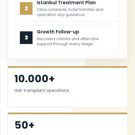
Istanbul Treatment Plan
2
Clinic schedule, hotel transfer and
operation day guidance.
Growth Follow-up
3
Recovery checks and aftercare
support through every stage.
10.000+
Hair transplant operations
50+