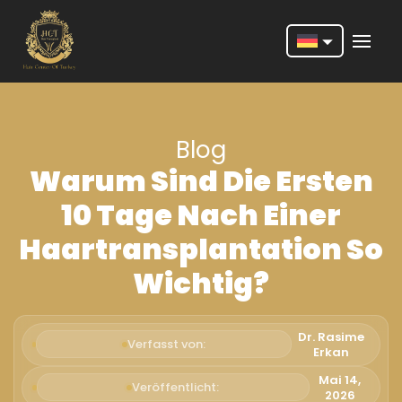
Nederlands
English
Blog
Français
Warum Sind Die Ersten
Deutsch
10 Tage Nach Einer
Português
Haartransplantation So
Español
Wichtig?
Türkçe
Italiano
Dr. Rasime
Verfasst von:
Erkan
Română
Mai 14,
Veröffentlicht:
2026