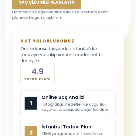
SAÇ ÇİZGİNİZİ PLANLAYIN
Ücretsiz ön değerlendirme ile size özel saç ekimi
planınızı bugün oluşturun.
HCT YOLCULUĞUNUZ
Online konsültasyondan İstanbul’daki
tedaviye ve takip sürecine kadar net bir
deneyim.
4.9
YORUM PUANI
Online Saç Analizi
1
Fotoğraflar, hedefler ve uygunluk
seyahat öncesinde değerlendirilir.
İstanbul Tedavi Planı
2
Klinik programı, otel transferi ve