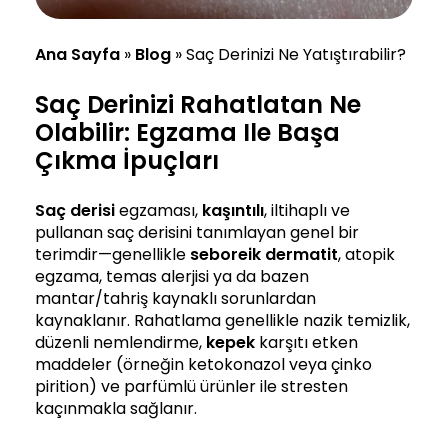
Ana Sayfa
»
Blog
»
Saç Derinizi Ne Yatıştırabilir?
Saç Derinizi Rahatlatan Ne
Olabilir: Egzama Ile Başa
Çıkma İpuçları
Saç derisi
egzaması,
kaşıntılı
, iltihaplı ve
pullanan saç derisini tanımlayan genel bir
terimdir—genellikle
seboreik dermatit
, atopik
egzama, temas alerjisi ya da bazen
mantar/tahriş kaynaklı sorunlardan
kaynaklanır. Rahatlama genellikle nazik temizlik,
düzenli nemlendirme,
kepek
karşıtı etken
maddeler (örneğin ketokonazol veya çinko
pirition) ve parfümlü ürünler ile stresten
kaçınmakla sağlanır.