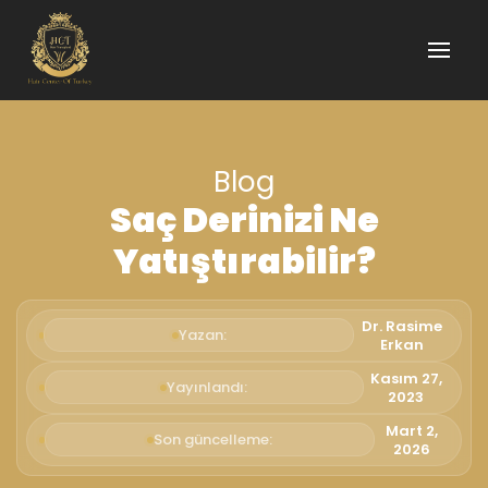
Blog
Saç Derinizi Ne
Yatıştırabilir?
Dr. Rasime
Yazan:
Erkan
Kasım 27,
Yayınlandı:
2023
Mart 2,
Son güncelleme:
2026