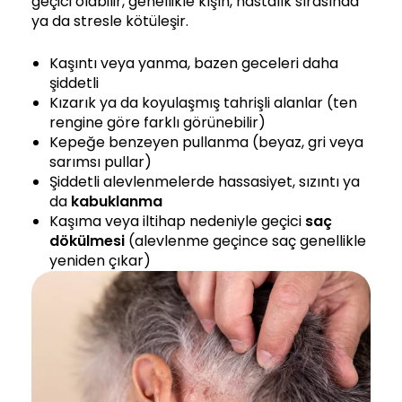
geçici olabilir, genellikle kışın, hastalık sırasında
ya da stresle kötüleşir.
Kaşıntı veya yanma, bazen geceleri daha
şiddetli
Kızarık ya da koyulaşmış tahrişli alanlar (ten
rengine göre farklı görünebilir)
Kepeğe benzeyen pullanma (beyaz, gri veya
sarımsı pullar)
Şiddetli alevlenmelerde hassasiyet, sızıntı ya
da
kabuklanma
Kaşıma veya iltihap nedeniyle geçici
saç
dökülmesi
(alevlenme geçince saç genellikle
yeniden çıkar)