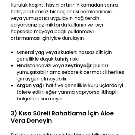
Kuruluk kaşıntı hissini artırır. Yıkamadan sonra
hafif, parfümsüz bir saç derisi nemlendiricisi
veya yumuşatıcı uygulayın. Yağ tercih
ediyorsanız az miktarda kullanın ve ısıyı
hapsedip mayaya bağlı pullanmayı
artırmaması için iyice durulayın.
Mineral yağ veya skualen: hassas cilt için
genellikle düşük tahriş riski
Hindistancevizi veya
zeytinyağı
: pulları
yumuşatabilir ama seboreik dermatitli herkes
için uygun olmayabilir
Argan yağı
: hafif ve genellikle kuru uçlarda iyi
tolere edilir; eğer yanma yapıyorsa iltihaplı
bölgelere sürmeyin
3) Kısa Süreli Rahatlama İçin Aloe
Vera Deneyin
Saf aloe vera jeli serinletici hissedebilir ve bazı