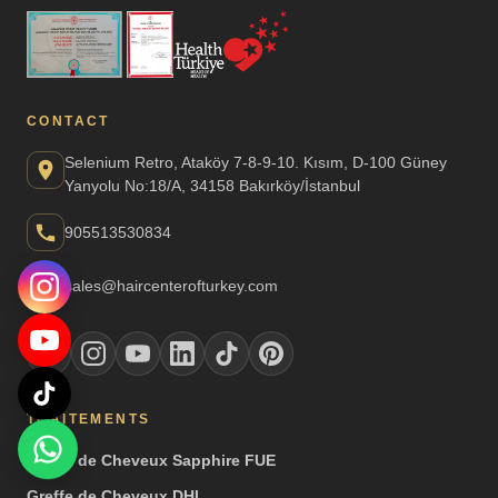
CONTACT
Selenium Retro, Ataköy 7-8-9-10. Kısım, D-100 Güney
Yanyolu No:18/A, 34158 Bakırköy/İstanbul
905513530834
sales@haircenterofturkey.com
TRAITEMENTS
Greffe de Cheveux Sapphire FUE
Greffe de Cheveux DHI