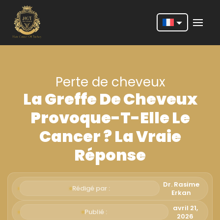
Nederlands
English
Perte de cheveux
Français
La Greffe De Cheveux
Deutsch
Provoque-T-Elle Le
Português
Cancer ? La Vraie
Español
Réponse
Türkçe
Italiano
Dr. Rasime
Rédigé par :
Erkan
Română
avril 21,
Publié :
2026