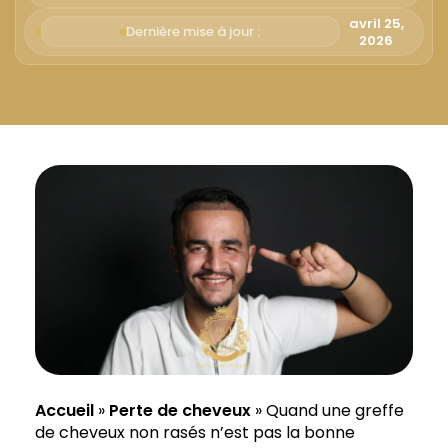
Русский
avril 25,
Dernière mise à jour :
2026
Български
Svenska
Accueil
»
Perte de cheveux
»
Quand une greffe
de cheveux non rasés n’est pas la bonne