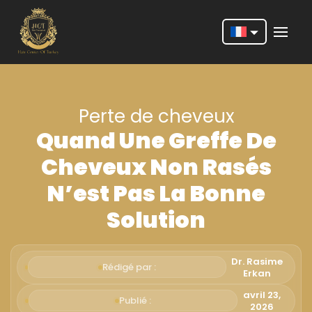
Nederlands
English
Perte de cheveux
Français
Quand Une Greffe De
Deutsch
Cheveux Non Rasés
Português
N’est Pas La Bonne
Español
Solution
Türkçe
Italiano
Dr. Rasime
Rédigé par :
Erkan
Română
avril 23,
Publié :
2026