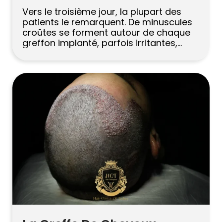
Vers le troisième jour, la plupart des
patients le remarquent. De minuscules
croûtes se forment autour de chaque
greffon implanté, parfois irritantes,
parfois un peu douloureuses. Le miroir
semble soudain alarmant. Et le premier
réflexe ? A choisir. Ne le faites pas.
Croûte après une greffe de cheveux est
l’une des choses les plus courantes […]