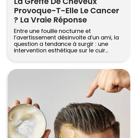
La Greffe De Cheveux
Provoque-T-Elle Le Cancer
? La Vraie Réponse
Entre une fouille nocturne et
l’avertissement désinvolte d’un ami, la
question a tendance à surgir : une
intervention esthétique sur le cuir
chevelu peut-elle déclencher quelque
chose de bien plus grave ? C’est une
bonne inquiétude. Restauration des
cheveux est devenu presque une
routine pour les gens en Europe, dans le
Golfe et en Amérique […]