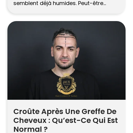
semblent déjà humides. Peut-être
avez-vous essayé des shampooings
clarifiants. Peut-être que vous avez
réduit un jour sur deux. Rien ne colle. Le
cuir chevelu fait ce qu’il veut – et la
plupart des conseils […]
Croûte Après Une Greffe De
Cheveux : Qu’est-Ce Qui Est
Normal ?