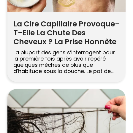
La Cire Capillaire Provoque-
T-Elle La Chute Des
Cheveux ? La Prise Honnête
La plupart des gens s’interrogent pour
la première fois après avoir repéré
quelques mèches de plus que
d’habitude sous la douche. Le pot de
cire sur l’étagère de la salle de bain
semble soudain suspect. C’est une
bonne question : les produits coiffants
quotidiens restent sur le cuir chevelu
pendant des heures, et il est […]