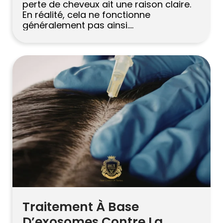
perte de cheveux ait une raison claire.
En réalité, cela ne fonctionne
généralement pas ainsi.
L’amincissement des cheveux peut être
lié à la génétique, au stress, à des
carences nutritionnelles, à des
problèmes hormonaux, à une maladie,
à des problèmes de cuir chevelu ou à
une combinaison de […]
Traitement À Base
D’exosomes Contre La