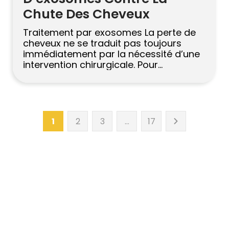
Chute Des Cheveux
Traitement par exosomes La perte de
cheveux ne se traduit pas toujours
immédiatement par la nécessité d’une
intervention chirurgicale. Pour
beaucoup de personnes, la première
étape est marquée par la perplexité.
Elles remarquent une augmentation de
la chute de cheveux sous la douche,
une perte de densité devant le miroir,
1
2
3
…
17
ou un cuir chevelu qui […]