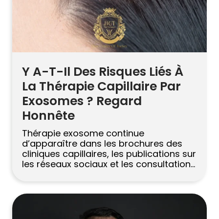
Русский
Български
Svenska
Y A-T-Il Des Risques Liés À
La Thérapie Capillaire Par
Exosomes ? Regard
Honnête
Thérapie exosome continue
d’apparaître dans les brochures des
cliniques capillaires, les publications sur
les réseaux sociaux et les consultations
des patients. Certains ne jurent que par
cela. D’autres repartent sans savoir s’ils
ont payé pour la science ou pour le
battage médiatique. Quoi qu’il en soit,
une question suit discrètement la