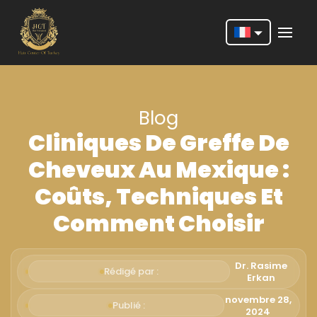
Nederlands
English
Blog
Français
Cliniques De Greffe De
Deutsch
Cheveux Au Mexique :
Português
Coûts, Techniques Et
Español
Comment Choisir
Türkçe
Italiano
Dr. Rasime
Rédigé par :
Erkan
Română
novembre 28,
Publié :
2024