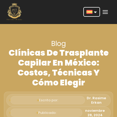
Nederlands
English
Blog
Français
Clínicas De Trasplante
Deutsch
Capilar En México:
Português
Costos, Técnicas Y
Español
Cómo Elegir
Türkçe
Italiano
Dr. Rasime
Escrito por:
Erkan
Română
noviembre
Publicado:
28, 2024