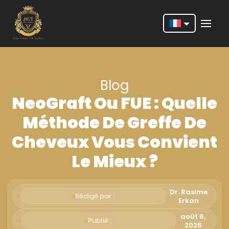
Nederlands
English
Blog
Français
NeoGraft Ou FUE : Quelle
Deutsch
Méthode De Greffe De
Português
Cheveux Vous Convient
Español
Le Mieux ?
Türkçe
Italiano
Dr. Rasime
Rédigé par :
Erkan
Română
août 6,
Publié :
2025