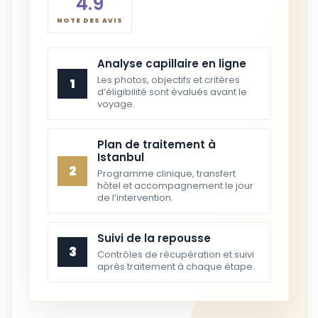
4.9
NOTE DES AVIS
Analyse capillaire en ligne
Les photos, objectifs et critères
1
d’éligibilité sont évalués avant le
voyage.
Plan de traitement à
Istanbul
2
Programme clinique, transfert
hôtel et accompagnement le jour
de l’intervention.
Suivi de la repousse
3
Contrôles de récupération et suivi
après traitement à chaque étape.