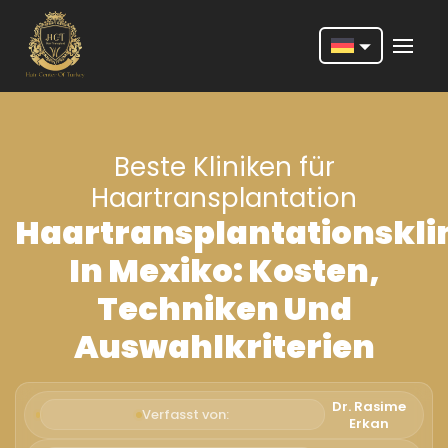
Nederlands
English
Beste Kliniken für
Français
Haartransplantation
Deutsch
Haartransplantationskli
Português
In Mexiko: Kosten,
Español
Techniken Und
Türkçe
Auswahlkriterien
Italiano
Dr. Rasime
Română
Verfasst von:
Erkan