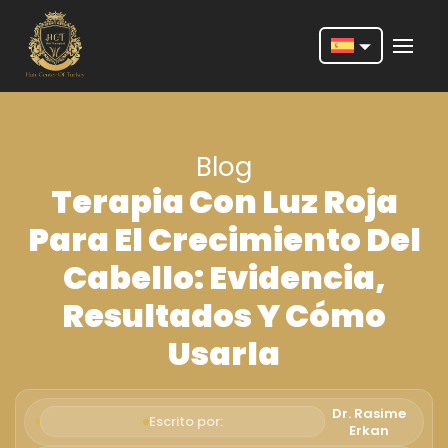
Nederlands
English
Blog
Français
Terapia Con Luz Roja
Deutsch
Para El Crecimiento Del
Português
Cabello: Evidencia,
Español
Resultados Y Cómo
Türkçe
Usarla
Italiano
Română
Dr. Rasime
Escrito por:
Erkan