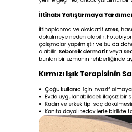
yerine geçmez, ancak yardımcı bir de
İltihabı Yatıştırmaya Yardımcı
İltihaplanma ve oksidatif
stres
, has
dökülmeye neden olabilir. Fotobiyo
çalışmalar yapılmıştır ve bu da daha
olabilir.
Seboreik dermatit
veya
sed
bunları bir uzmanın rehberliğinde ay
Kırmızı Işık Terapisinin S
Çoğu kullanıcı için invazif olmayan
Evde uygulanabilecek ilaçsız bir s
Kadın ve erkek tipi saç dökülmesind
Kanıta dayalı tedavilerle birlikte t