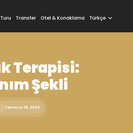
 Turu
Transfer
Otel & Konaklama
Türkçe
k Terapisi:
anım Şekli
:
Temmuz 18, 2026