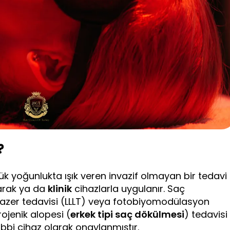
?
üşük yoğunlukta ışık veren invazif olmayan bir tedavi
tarak ya da
klinik
cihazlarla uygulanır. Saç
 lazer tedavisi (LLLT) veya fotobiyomodülasyon
rojenik alopesi (
erkek tipi saç dökülmesi
) tedavisi
tıbbi cihaz olarak onaylanmıştır.