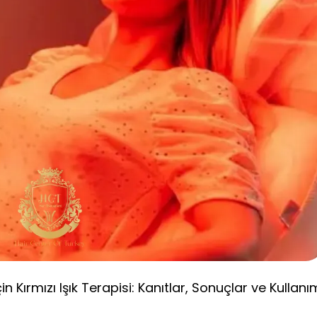
n Kırmızı Işık Terapisi: Kanıtlar, Sonuçlar ve Kullanı