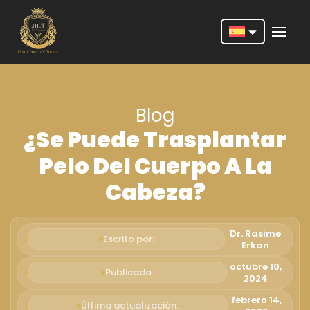
Nederlands
English
Blog
Français
¿Se Puede Trasplantar
Deutsch
Pelo Del Cuerpo A La
Português
Cabeza?
Español
Türkçe
Dr. Rasime
Escrito por:
Erkan
Italiano
octubre 10,
Publicado:
2024
Română
febrero 14,
Última actualización: