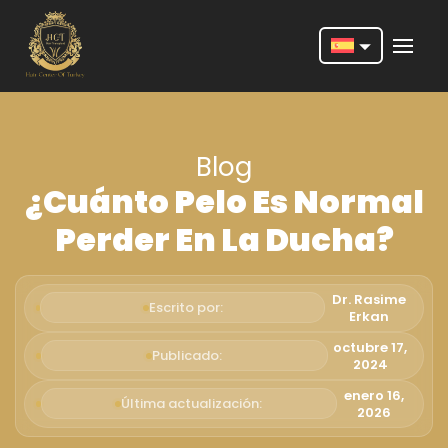
Nederlands
English
Blog
Français
¿Cuánto Pelo Es Normal
Deutsch
Perder En La Ducha?
Português
Español
Dr. Rasime
Escrito por:
Erkan
Türkçe
octubre 17,
Publicado:
2024
Italiano
enero 16,
Última actualización:
Română
2026