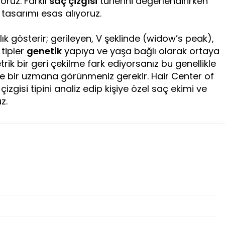
oruz. Farklı
saç çizgisi
türlerini değerlendirirken
tasarımı esas alıyoruz.
ılık gösterir; gerileyen, V şeklinde (widow’s peak),
 tipler
genetik
yapıya ve yaşa bağlı olarak ortaya
rik bir geri çekilme fark ediyorsanız bu genellikle
 ve bir uzmana görünmeniz gerekir. Hair Center of
zgisi tipini analiz edip kişiye özel saç ekimi ve
z.