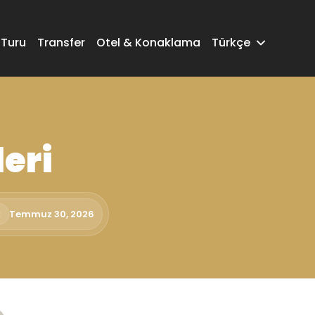
 Turu
Transfer
Otel & Konaklama
Türkçe
leri
:
Temmuz 30, 2026