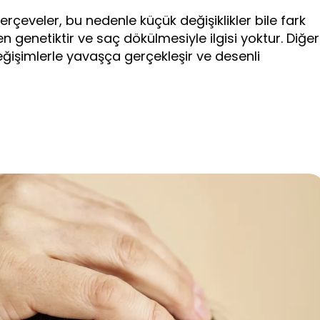
erçeveler, bu nedenle küçük değişiklikler bile fark
amen genetiktir ve saç dökülmesiyle ilgisi yoktur. Diğer
eğişimlerle yavaşça gerçekleşir ve desenli