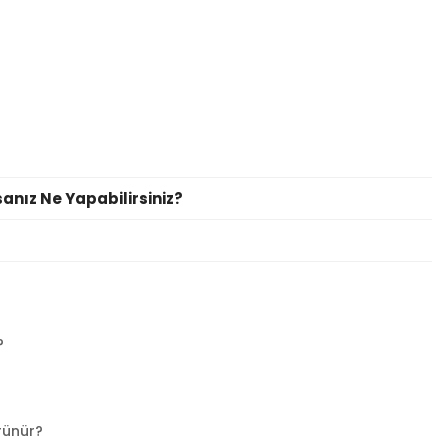
nız Ne Yapabilirsiniz?
?
rünür?