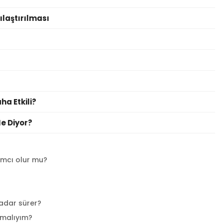
ılaştırılması
ha Etkili?
e Diyor?
ımcı olur mu?
kadar sürer?
lmalıyım?