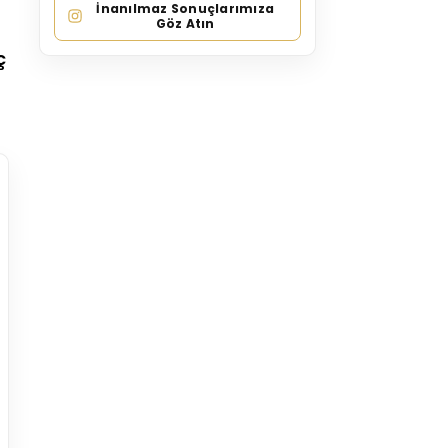
İnanılmaz Sonuçlarımıza
Göz Atın
ç