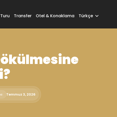
 Turu
Transfer
Otel & Konaklama
Türkçe
Dökülmesine
i?
e:
Temmuz 3, 2026