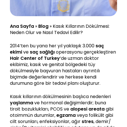
Ana Sayfa
»
Blog
»
Kasık Kıllarının Dökülmesi:
Neden Olur ve Nasıl Tedavi Edilir?
2014’ten bu yana her yıl yaklaşık 3.000
saç
ekimi
ve
saç sağlığı
operasyonu gerçekleştiren
Hair Center of Turkey
‘de uzman doktor
ekibimiz, kasık ve genital bölgedeki tüy
dökülmesiyle başvuran hastaları ayrıntılı
biçimde değerlendirir ve herkese kendi
durumuna göre bir tedavi planı oluşturur.
Kasık kıllarının dökülmesinin başlıca nedenleri
yaşlanma
ve hormonal değişimlerdir; buna
tiroit bozuklukları, PCOS ve
alopesi areata
gibi
otoimmün durumlar,
egzama
veya folikülit gibi
cilt sorunları, enfeksiyonlar, ağır
stres
, demir/