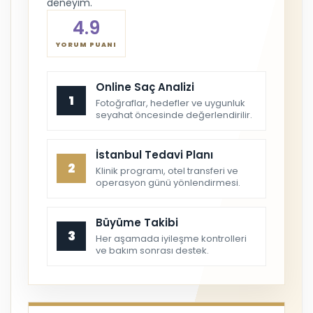
deneyim.
4.9
YORUM PUANI
Online Saç Analizi
1
Fotoğraflar, hedefler ve uygunluk
seyahat öncesinde değerlendirilir.
İstanbul Tedavi Planı
2
Klinik programı, otel transferi ve
operasyon günü yönlendirmesi.
Büyüme Takibi
3
Her aşamada iyileşme kontrolleri
ve bakım sonrası destek.