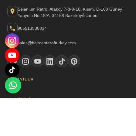
Selenium Retro, Ataköy 7-8-9-10. Kısım, D-100 Güney
Yanyolu No:18/A, 34158 Bakırköy/İstanbul
905513530834
sales@haircenterofturkey.com
TEDAVILER
KLINIĞIMIZ
© 2026 Hair Center of Turkey. Tüm hakları saklıdır. | Özel Not:
Tedavilerimiz, sağlık turizmi yetki belgesine sahip sağlık kuruluşları