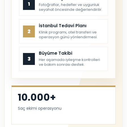
1
Fotoğraflar, hedefler ve uygunluk
seyahat öncesinde değerlendirilir.
İstanbul Tedavi Planı
2
Klinik programı, otel transferi ve
operasyon günü yönlendirmesi.
Büyüme Takibi
3
Her aşamada iyileşme kontrolleri
ve bakım sonrası destek.
10.000+
Saç ekimi operasyonu