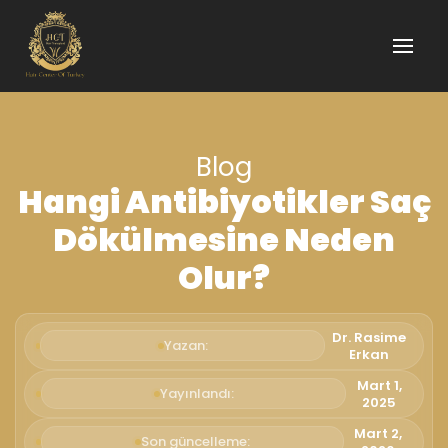
Blog
Hangi Antibiyotikler Saç
Dökülmesine Neden
Olur?
Dr. Rasime
Yazan:
Erkan
Mart 1,
Yayınlandı:
2025
Mart 2,
Son güncelleme: