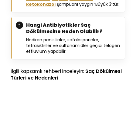
ketokonazol
şampuanı yaygın ‘Büyük 3’tür.
Hangi Antibiyotikler Saç
Dökülmesine Neden Olabilir?
Nadiren penisilinler, sefalosporinler,
tetrasiklinler ve sülfonamidler geçici telogen
effluvium yapabilir.
İlgili kapsamlı rehberi inceleyin:
Saç Dökülmesi
Türleri ve Nedenleri