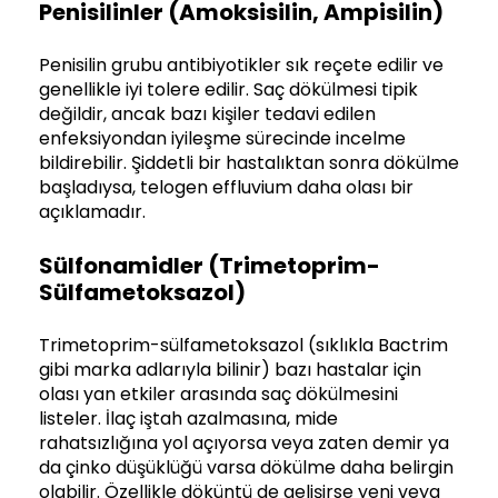
Penisilinler (amoksisilin, Ampisilin)
Penisilin grubu antibiyotikler sık reçete edilir ve
genellikle iyi tolere edilir. Saç dökülmesi tipik
değildir, ancak bazı kişiler tedavi edilen
enfeksiyondan iyileşme sürecinde incelme
bildirebilir. Şiddetli bir hastalıktan sonra dökülme
başladıysa, telogen effluvium daha olası bir
açıklamadır.
Sülfonamidler (trimetoprim-
Sülfametoksazol)
Trimetoprim-sülfametoksazol (sıklıkla Bactrim
gibi marka adlarıyla bilinir) bazı hastalar için
olası yan etkiler arasında saç dökülmesini
listeler. İlaç iştah azalmasına, mide
rahatsızlığına yol açıyorsa veya zaten demir ya
da çinko düşüklüğü varsa dökülme daha belirgin
olabilir. Özellikle döküntü de gelişirse yeni veya