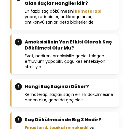
Olan Ilaçlar Hangileridir?
En fazla saç dökülmesini
kemoterapi
yapar; retinoidler, antikoagülanlar,
antikonvülzanlar, beta blokerler de.
Amoksisilinin Yan Etkisi Olarak Saç
Dökülmesi Olur Mu?
Evet, nadiren; amoksisilin geçici telogen
effluvium yapabilir, çoğu kez enfeksiyon
stresiyle.
Hangi Ilaç Saçınızı Döker?
Kemoterapi ilaçları saçın en sık dökülmesine
neden olur, genelde geçicidir.
Saç Dökülmesinde Big 3 Nedir?
Finasterid
,
topikal
minoksidil
ve