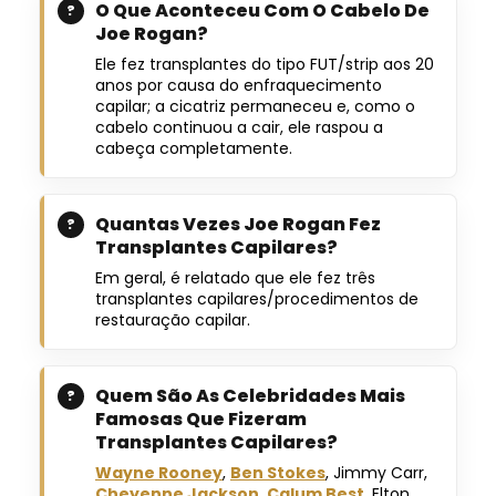
O Que Aconteceu Com O Cabelo De
Joe Rogan?
Ele fez transplantes do tipo FUT/strip aos 20
anos por causa do enfraquecimento
capilar; a cicatriz permaneceu e, como o
cabelo continuou a cair, ele raspou a
cabeça completamente.
Quantas Vezes Joe Rogan Fez
Transplantes Capilares?
Em geral, é relatado que ele fez três
transplantes capilares/procedimentos de
restauração capilar.
Quem São As Celebridades Mais
Famosas Que Fizeram
Transplantes Capilares?
Wayne Rooney
,
Ben Stokes
, Jimmy Carr,
Cheyenne Jackson
,
Calum Best
, Elton