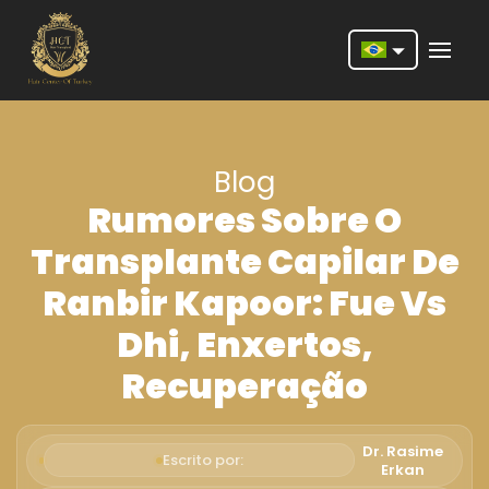
Nederlands
English
Blog
Français
Rumores Sobre O
Deutsch
Transplante Capilar De
Português
Ranbir Kapoor: Fue Vs
Español
Dhi, Enxertos,
Türkçe
Recuperação
Italiano
Română
Dr. Rasime
Escrito por:
Erkan