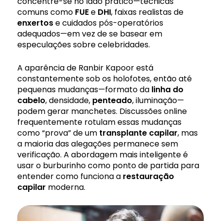
concentre-se no lado prático—técnicas
comuns como
FUE
e
DHI
, faixas realistas de
enxertos
e cuidados pós-operatórios
adequados—em vez de se basear em
especulações sobre celebridades.
A aparência de Ranbir Kapoor está
constantemente sob os holofotes, então até
pequenas mudanças—formato da
linha do
cabelo
, densidade,
penteado
, iluminação—
podem gerar manchetes. Discussões online
frequentemente rotulam essas mudanças
como “prova” de um
transplante capilar
, mas
a maioria das alegações permanece sem
verificação. A abordagem mais inteligente é
usar o burburinho como ponto de partida para
entender como funciona a
restauração
capilar
moderna.