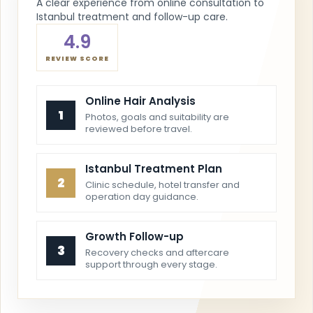
A clear experience from online consultation to
Istanbul treatment and follow-up care.
4.9
REVIEW SCORE
Online Hair Analysis
1
Photos, goals and suitability are
reviewed before travel.
Istanbul Treatment Plan
2
Clinic schedule, hotel transfer and
operation day guidance.
Growth Follow-up
3
Recovery checks and aftercare
support through every stage.