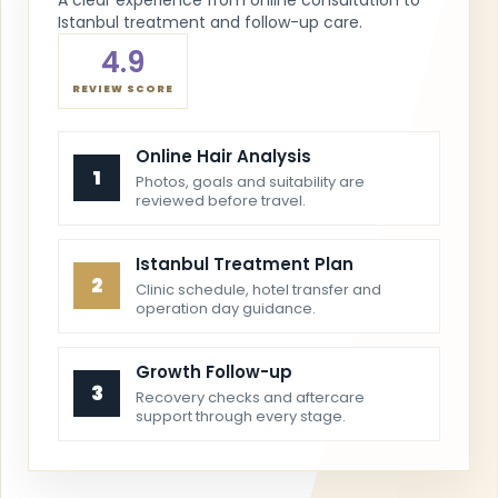
Istanbul treatment and follow-up care.
4.9
REVIEW SCORE
Online Hair Analysis
1
Photos, goals and suitability are
reviewed before travel.
Istanbul Treatment Plan
2
Clinic schedule, hotel transfer and
operation day guidance.
Growth Follow-up
3
Recovery checks and aftercare
support through every stage.