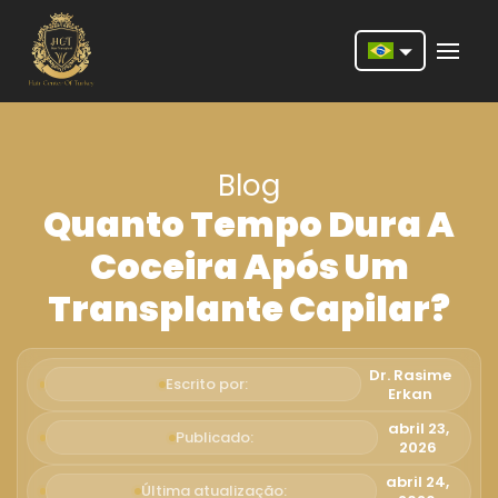
Nederlands
English
Blog
Français
Quanto Tempo Dura A
Deutsch
Coceira Após Um
Português
Transplante Capilar?
Español
Türkçe
Dr. Rasime
Escrito por:
Erkan
Italiano
abril 23,
Publicado:
2026
Română
abril 24,
Última atualização: