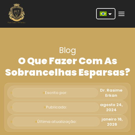
Nederlands
English
Blog
Français
O Que Fazer Com As
Deutsch
Sobrancelhas Esparsas?
Português
Español
Dr. Rasime
Escrito por:
Erkan
Türkçe
agosto 24,
Publicado:
2024
Italiano
janeiro 16,
Última atualização:
Română
2026