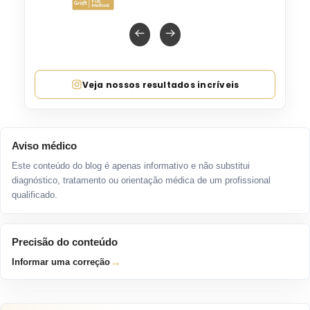
Aviso médico
Este conteúdo do blog é apenas informativo e não substitui
diagnóstico, tratamento ou orientação médica de um profissional
qualificado.
Precisão do conteúdo
→
Informar uma correção
ESCRITO POR
Dr. Rasime Erkan
Autor do Hair Center of Turkey
Dermatology Specialist, Hair Center of Turkey
Introduction Dr. Rasime Erkan is a highly respected
dermatologist with ove...
→
Mais informações