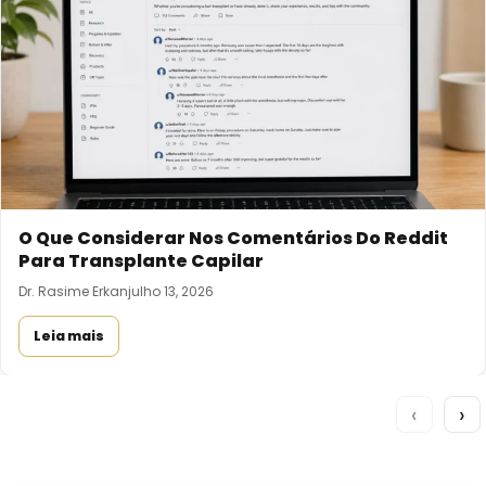
O Que Considerar Nos Comentários Do Reddit
Para Transplante Capilar
Dr. Rasime Erkan
julho 13, 2026
Leia mais
‹
›
DESIGN PERSONALIZADO DA LINHA
CAPILAR
Resultados Naturais Começam
Com A Linha Capilar Certa
Na HCT Hair Transplant, sabemos que um