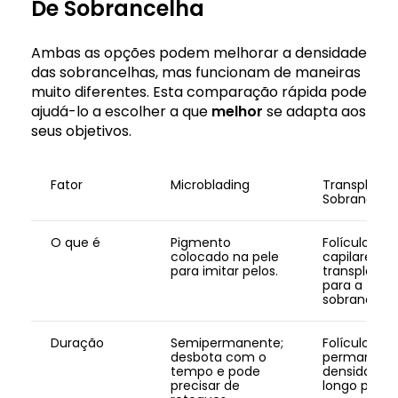
De Sobrancelha
Ambas as opções podem melhorar a densidade
das sobrancelhas, mas funcionam de maneiras
muito diferentes. Esta comparação rápida pode
ajudá-lo a escolher a que
melhor
se adapta aos
seus objetivos.
Fator
Microblading
Transplante
Sobrancelh
O que é
Pigmento
Folículos
colocado na pele
capilares re
para imitar pelos.
transplanta
para a
sobrancelha
Duração
Semipermanente;
Folículos
desbota com o
permanente
tempo e pode
densidade 
precisar de
longo prazo.