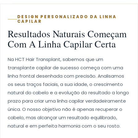
transplante capilar de sucesso começa com uma
linha frontal desenhada com precisão. Analisamos
os seus traços faciais, a sua idade, o crescimento
natural do cabelo e a evolução do resultado a longo
prazo para criar uma linha capilar verdadeiramente
única. O nosso objetivo não é apenas recuperar o
cabelo, mas alcançar um resultado equilibrado,
natural e em perfeita harmonia com o seu rosto.
PLANEIE A SUA LINHA CAPILAR
Comece com uma avaliação gratuita e receba hoje o seu
plano personalizado de transplante capilar.
YOUR HCT JOURNEY
A clear experience from online consultation to
Istanbul treatment and follow-up care.