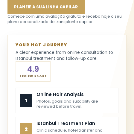
4.9
REVIEW SCORE
Online Hair Analysis
1
Photos, goals and suitability are
reviewed before travel.
Istanbul Treatment Plan
2
Clinic schedule, hotel transfer and
operation day guidance.
Growth Follow-up
3
Recovery checks and aftercare
support through every stage.