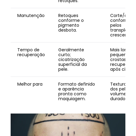
retoques.
Manutenção
Retoques
Corte/cuid
conforme o
conforme o
pigmento
pelos
desbota.
transplanta
crescem.
Tempo de
Geralmente
Mais longo;
recuperação
curto;
pequenas
cicatrização
crostas e
superficial da
recuperaçã
pele.
após cirurgi
Melhor para
Formato definido
Textura nat
e aparência
dos pelos e
pronta como
volume
maquiagem.
duradouro.