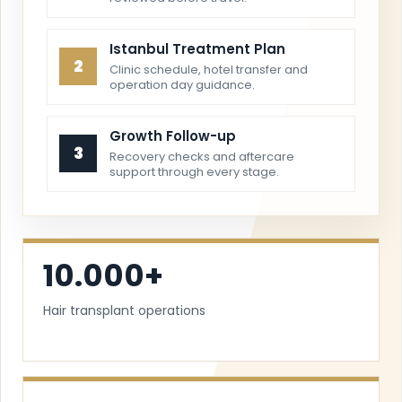
Istanbul Treatment Plan
2
Clinic schedule, hotel transfer and
operation day guidance.
Growth Follow-up
3
Recovery checks and aftercare
support through every stage.
10.000+
Hair transplant operations