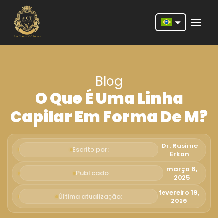
Nederlands
English
Blog
Français
O Que É Uma Linha
Deutsch
Capilar Em Forma De M?
Português
Español
Dr. Rasime
Escrito por:
Erkan
Türkçe
março 6,
Publicado:
2025
Italiano
fevereiro 19,
Última atualização:
Română
2026