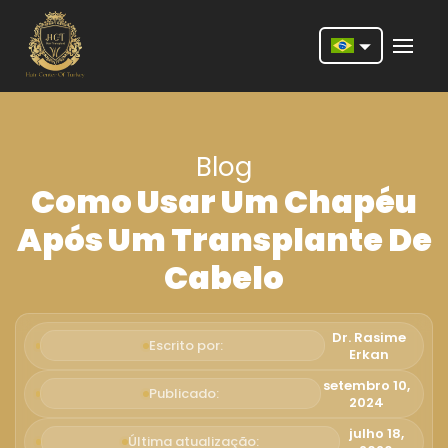
Nederlands
English
Blog
Français
Como Usar Um Chapéu
Deutsch
Após Um Transplante De
Português
Cabelo
Español
Türkçe
Dr. Rasime
Escrito por:
Erkan
Italiano
setembro 10,
Publicado:
2024
Română
julho 18,
Última atualização: