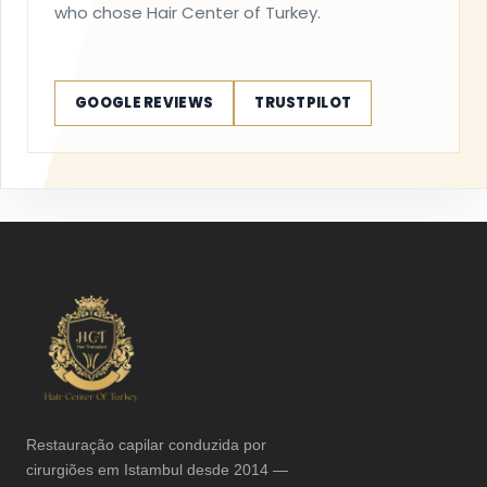
who chose Hair Center of Turkey.
GOOGLE REVIEWS
TRUSTPILOT
Restauração capilar conduzida por
cirurgiões em Istambul desde 2014 —