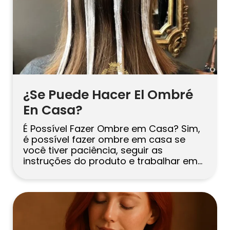
Русский
Български
Svenska
¿se Puede Hacer El Ombré
En Casa?
É Possível Fazer Ombre em Casa? Sim,
é possível fazer ombre em casa se
você tiver paciência, seguir as
instruções do produto e trabalhar em
mechas pequenas e controladas. O
segredo está em um esfumado suave
(sem linhas marcadas), no controle
cuidadoso do tempo e em um bom
cuidado pós-química. Se o seu cabelo
já […]