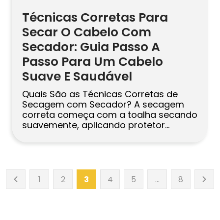
Técnicas Corretas Para
Secar O Cabelo Com
Secador: Guia Passo A
Passo Para Um Cabelo
Suave E Saudável
Quais São as Técnicas Corretas de
Secagem com Secador? A secagem
correta começa com a toalha secando
suavemente, aplicando protetor
térmico e trabalhando em seções.
Mantenha o bico apontado para baixo
e o secador a 15–20 cm de distância
do cabelo. Use o calor mais baixo
eficaz e finalize com ar frio para
1
2
3
4
5
…
8
suavizar a […]