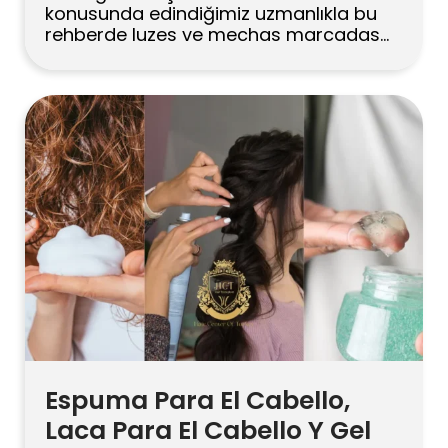
konusunda edindiğimiz uzmanlıkla bu
rehberde luzes ve mechas marcadas
arasındaki temel farkları anlatıyoruz.
Diferenças entre Luzes e Mechas
Marcadas As luzes são mechas finas e
bem esfumadas que acrescentam
dimensão suave e um efeito iluminado
pelo sol. As mechas marcadas são
seções mais grossas […]
Espuma Para El Cabello,
Laca Para El Cabello Y Gel