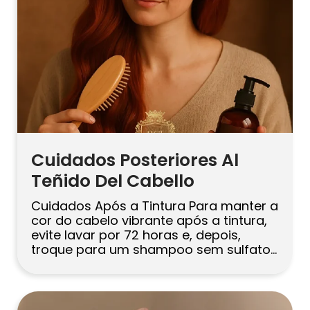
Cuidados Posteriores Al
Teñido Del Cabello
Cuidados Após a Tintura Para manter a
cor do cabelo vibrante após a tintura,
evite lavar por 72 horas e, depois,
troque para um shampoo sem sulfatos
e seguro para cabelos coloridos,
lavando com água morna ou fria. Use
uma máscara hidratante semanal,
limite o uso de calor com um protetor