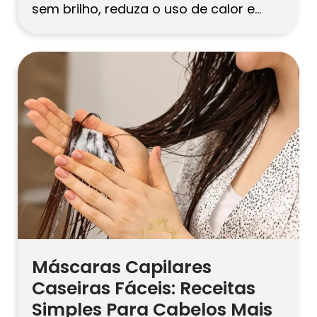
sem brilho, reduza o uso de calor e
limpadores agressivos, lave a cada 2–3
dias e use um condicionador rico
sempre. Aplique uma máscara
profunda semanal com óleos, mel ou
babosa e sele a hidratação com […]
Máscaras Capilares
Caseiras Fáceis: Receitas
Simples Para Cabelos Mais