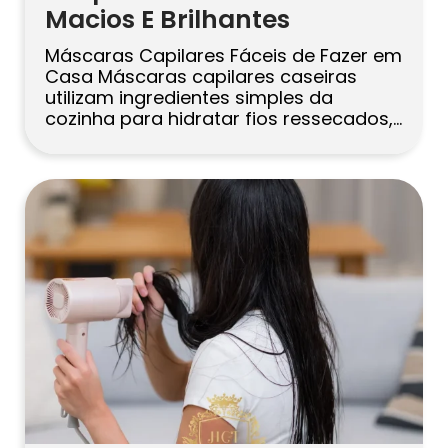
Macios E Brilhantes
Máscaras Capilares Fáceis de Fazer em
Casa Máscaras capilares caseiras
utilizam ingredientes simples da
cozinha para hidratar fios ressecados,
suavizar o frizz e melhorar o brilho.
Misture uma das receitas rápidas
abaixo, aplique no cabelo úmido, deixe
agir por 20–30 minutos e enxágue bem.
Use uma máscara uma ou duas vezes
por semana, conforme seu […]