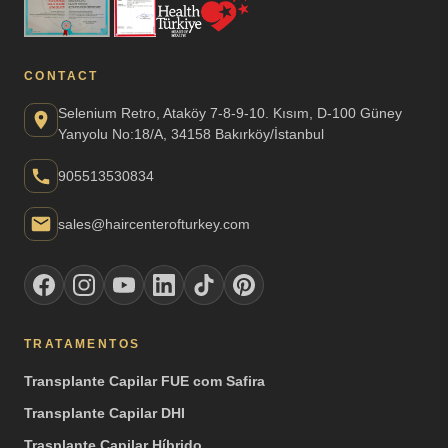
CONTACT
Selenium Retro, Ataköy 7-8-9-10. Kısım, D-100 Güney
Yanyolu No:18/A, 34158 Bakırköy/İstanbul
905513530834
sales@haircenterofturkey.com
TRATAMENTOS
Transplante Capilar FUE com Safira
Transplante Capilar DHI
Trasplante Capilar Híbrido