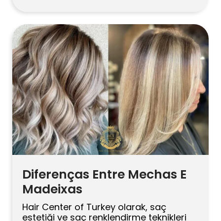
por ano. Neste guia atualizado, nossa
equipe explica quais cuidados você
deve tomar antes e depois da
depilação a laser para obter
resultados seguros, eficazes e
duradouros. O Que Considerar Antes e
Depois da Depilação […]
Diferenças Entre Mechas E
Madeixas
Hair Center of Turkey olarak, saç
estetiği ve saç renklendirme teknikleri