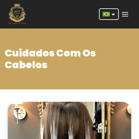
Nederlands
English
Cuidados Com Os
Français
Cabelos
Deutsch
Português
Español
Türkçe
Italiano
Română