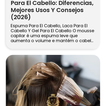
Para El Cabello: Diferencias,
Mejores Usos Y Consejos
(2026)
Espuma Para El Cabello, Laca Para El
Cabello Y Gel Para El Cabello O mousse
capilar é uma espuma leve que
aumenta o volume e mantém o cabelo
flexível, sendo ideal antes da
escovação ou da difusão. O spray
fixador é uma névoa finalizadora que
mantém o penteado no lugar e ajuda a
combater a […]