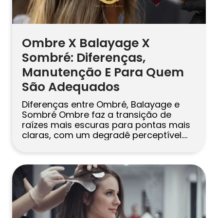
Ombre X Balayage X
Sombré: Diferenças,
Manutenção E Para Quem
São Adequados
Diferenças entre Ombré, Balayage e
Sombré Ombre faz a transição de
raízes mais escuras para pontas mais
claras, com um degradê perceptível.
Balayage usa mechas pintadas à mão
para um acabamento iluminado pelo
sol e cheio de dimensão. Sombré (“soft
ombre”) fica entre os dois, mantendo a
mistura suave e natural. Escolha com
base no […]