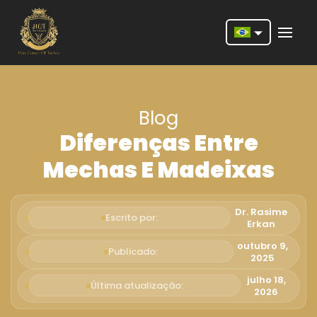
Nederlands
English
Blog
Français
Diferenças Entre
Deutsch
Mechas E Madeixas
Português
Español
Dr. Rasime
Escrito por:
Erkan
Türkçe
outubro 9,
Publicado:
2025
Italiano
julho 18,
Última atualização:
Română
2026