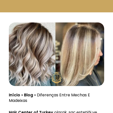
Русский
Български
Svenska
Início
»
Blog
»
Diferenças Entre Mechas E
Madeixas
Hair Center of Turkey
olarak, saç estetiği ve