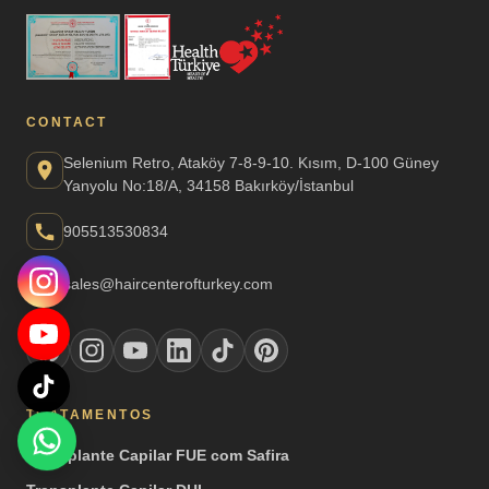
CONTACT
Selenium Retro, Ataköy 7-8-9-10. Kısım, D-100 Güney
Yanyolu No:18/A, 34158 Bakırköy/İstanbul
905513530834
sales@haircenterofturkey.com
TRATAMENTOS
Transplante Capilar FUE com Safira