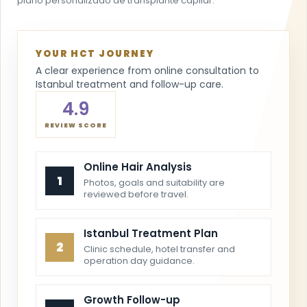
plano personalizado de transplante capilar.
YOUR HCT JOURNEY
A clear experience from online consultation to
Istanbul treatment and follow-up care.
4.9
REVIEW SCORE
Online Hair Analysis
1
Photos, goals and suitability are
reviewed before travel.
Istanbul Treatment Plan
2
Clinic schedule, hotel transfer and
operation day guidance.
Growth Follow-up