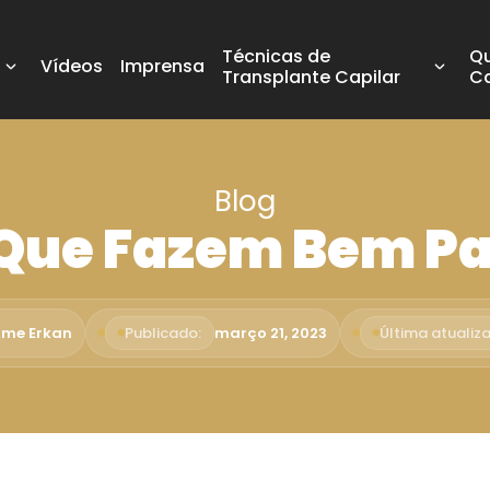
Técnicas de
Q
Vídeos
Imprensa
Transplante Capilar
C
Blog
Que Fazem Bem Pa
ime Erkan
Publicado:
março 21, 2023
Última atualiz