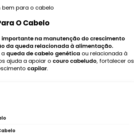
m bem para o cabelo
Para O Cabelo
l importante na manutenção do
crescimento
ão da queda relacionada à alimentação.
r a
queda de cabelo
genética
ou relacionada à
tos ajuda a apoiar o
couro cabeludo
, fortalecer os
rescimento
capilar
.
elo
Cabelo