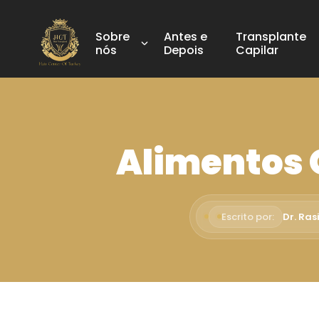
Sobre
Antes e
Transplante
nós
Depois
Capilar
Alimentos 
Escrito por:
Dr. Ras