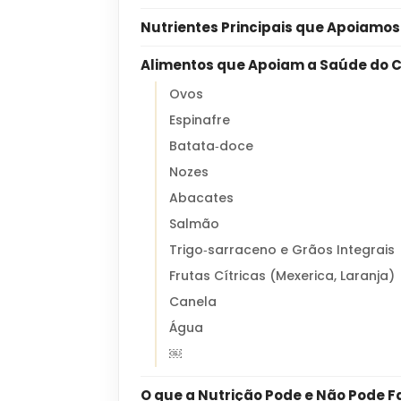
Nutrientes Principais que Apoiamos
Alimentos que Apoiam a Saúde do 
Ovos
Espinafre
Batata‑doce
Nozes
Abacates
Salmão
Trigo‑sarraceno e Grãos Integrais
Frutas Cítricas (Mexerica, Laranja)
Canela
Água
￼
O que a Nutrição Pode e Não Pode F