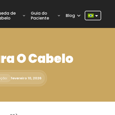
ueda de
Guia do
Blog
abelo
Paciente
Nederlands
English
Français
ra O Cabelo
Deutsch
Português
Español
ação:
fevereiro 10, 2026
Türkçe
Italiano
Română
-->