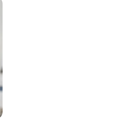
Русский
Български
Svenska