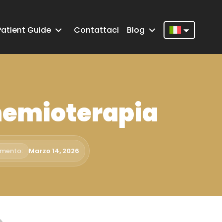
Patient Guide
Contattaci
Blog
Nederlands
English
Français
Chemioterapia
Deutsch
Português
Español
amento:
Marzo 14, 2026
Türkçe
Italiano
Română