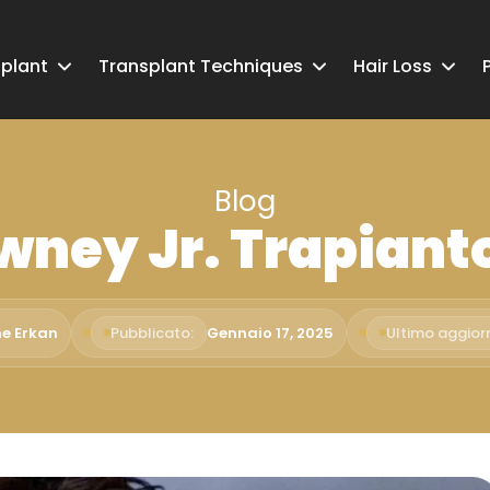
splant
Transplant Techniques
Hair Loss
Blog
ney Jr. Trapianto
me Erkan
Pubblicato:
Gennaio 17, 2025
Ultimo aggio