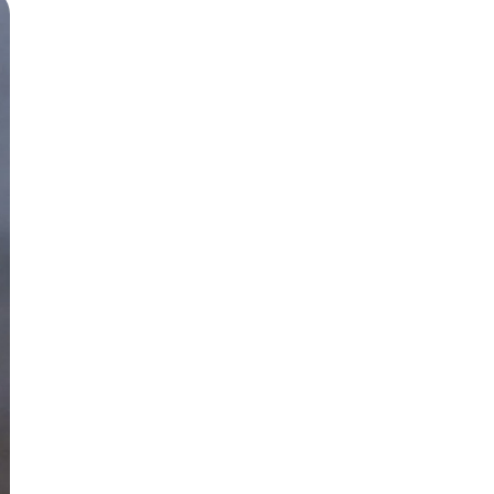
Русский
Български
Svenska