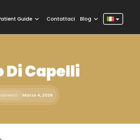
Patient Guide
Contattaci
Blog
Nederlands
English
Français
 Di Capelli
Deutsch
Português
Español
rnamento:
Marzo 4, 2026
Türkçe
Italiano
Română