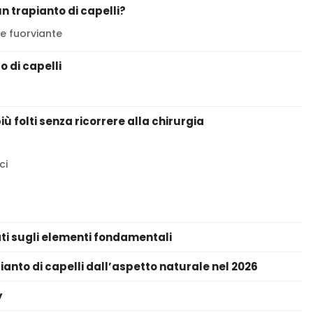
n trapianto di capelli?
re fuorviante
 di capelli
ù folti senza ricorrere alla chirurgia
ci
ati sugli elementi fondamentali
nto di capelli dall’aspetto naturale nel 2026
y