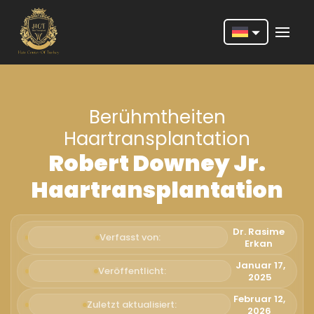
Nederlands
English
Berühmtheiten
Français
Haartransplantation
Deutsch
Robert Downey Jr.
Português
Haartransplantation
Español
Türkçe
Dr. Rasime
Verfasst von:
Erkan
Italiano
Januar 17,
Veröffentlicht:
2025
Română
Februar 12,
Zuletzt aktualisiert:
2026