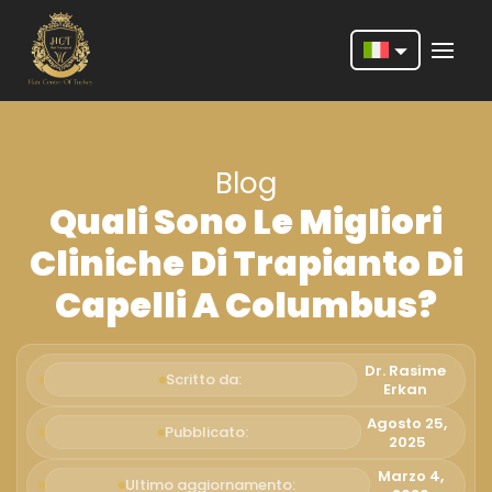
Nederlands
English
Blog
Français
Quali Sono Le Migliori
Deutsch
Cliniche Di Trapianto Di
Português
Capelli A Columbus?
Español
Türkçe
Dr. Rasime
Scritto da:
Erkan
Italiano
Agosto 25,
Pubblicato:
2025
Română
Marzo 4,
Ultimo aggiornamento: