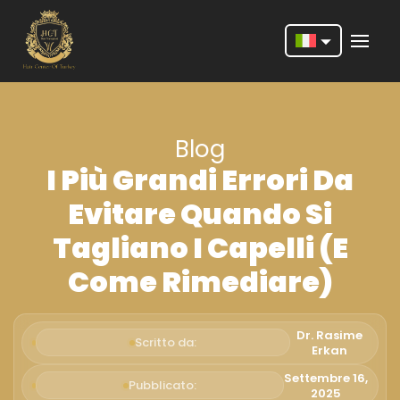
Nederlands
English
Blog
Français
I Più Grandi Errori Da
Deutsch
Evitare Quando Si
Português
Tagliano I Capelli (e
Español
Come Rimediare)
Türkçe
Italiano
Dr. Rasime
Scritto da:
Erkan
Română
Settembre 16,
Pubblicato:
2025