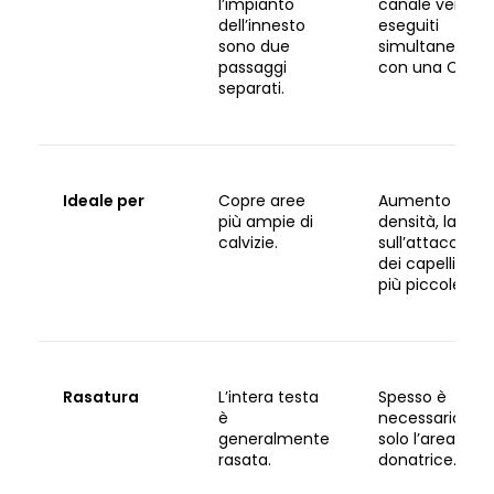
l’impianto
canale vengo
dell’innesto
eseguiti
sono due
simultaneame
passaggi
con una Choi P
separati.
Ideale per
Copre aree
Aumento della
più ampie di
densità, lavoro
calvizie.
sull’attaccatur
dei capelli e a
più piccole.
Rasatura
L’intera testa
Spesso è
è
necessario rad
generalmente
solo l’area
rasata.
donatrice.