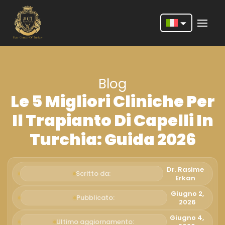
Nederlands
English
Blog
Français
Le 5 Migliori Cliniche Per
Deutsch
Il Trapianto Di Capelli In
Português
Turchia: Guida 2026
Español
Türkçe
Dr. Rasime
Scritto da:
Erkan
Italiano
Giugno 2,
Pubblicato:
2026
Română
Giugno 4,
Ultimo aggiornamento: