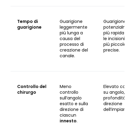
Tempo di
Guarigione
Guarigione
guarigione
leggermente
potenzialment
più lunga a
più rapida poi
causa del
le incisioni son
processo di
più piccole e p
creazione del
precise.
canale.
Controllo del
Meno
Elevato control
chirurgo
controllo
su angolo,
sull’angolo
profondità e
esatto e sulla
direzione
direzione di
dell’impianto.
ciascun
innesto
.