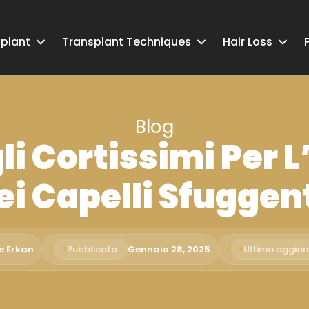
splant
Transplant Techniques
Hair Loss
Blog
gli Cortissimi Per
ei Capelli Sfuggen
e Erkan
Pubblicato:
Gennaio 28, 2025
Ultimo aggio