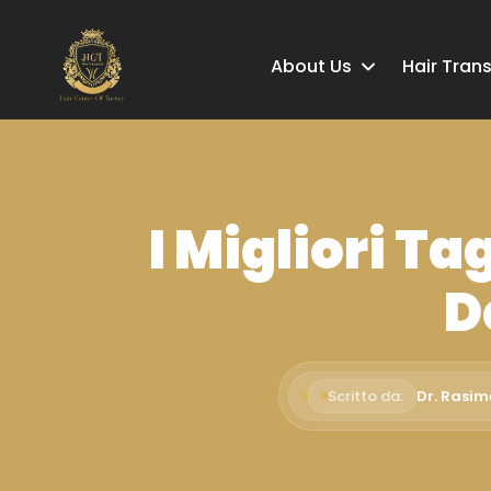
About Us
Hair Tran
I Migliori Ta
D
Scritto da:
Dr. Rasim