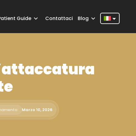
Patient Guide
Contattaci
Blog
Nederlands
English
Français
 L’attaccatura
Deutsch
Português
te
Español
Türkçe
rnamento:
Marzo 10, 2026
Italiano
Română