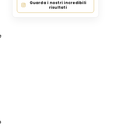
Guarda i nostri incredibili
risultati
e
o