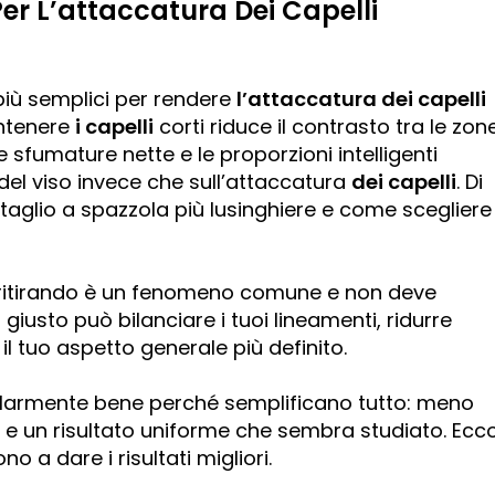
 Per L’attaccatura Dei Capelli
 più semplici per rendere
l’attaccatura dei capelli
antenere
i capelli
corti riduce il contrasto tra le zon
e sfumature nette e le proporzioni intelligenti
 del viso invece che sull’attaccatura
dei capelli
. Di
 taglio a spazzola più lusinghiere e come scegliere
ta ritirando è un fenomeno comune e non deve
i
giusto può bilanciare i tuoi lineamenti, ridurre
l tuo aspetto generale più definito.
icolarmente bene perché semplificano tutto: meno
 e un risultato uniforme che sembra studiato. Ecc
 a dare i risultati migliori.