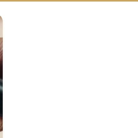
Русский
Български
Svenska