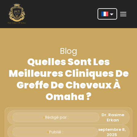
Nederlands
English
Blog
Français
Quelles Sont Les
Deutsch
Meilleures Cliniques De
Português
Greffe De Cheveux À
Español
Omaha ?
Türkçe
Italiano
Dr. Rasime
Rédigé par :
Erkan
Română
septembre 8,
Publié :
2025