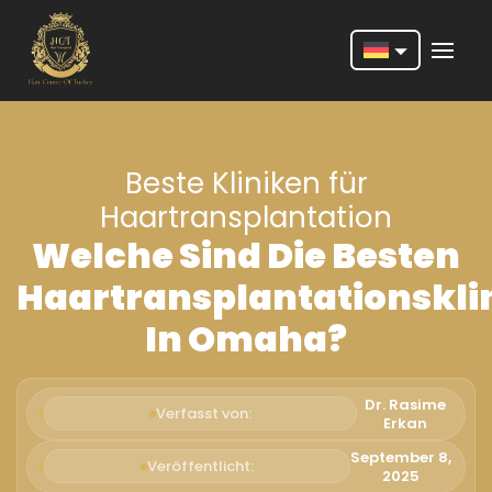
Nederlands
English
Beste Kliniken für
Français
Haartransplantation
Deutsch
Welche Sind Die Besten
Português
Haartransplantationskli
Español
In Omaha?
Türkçe
Italiano
Dr. Rasime
Verfasst von:
Erkan
Română
September 8,
Veröffentlicht:
2025