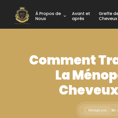
À Propos de
Avant et
Greffe d
Nous
après
Cheveux
Comment Trai
La Ménopa
Cheveux 
Rédigé par :
Dr.