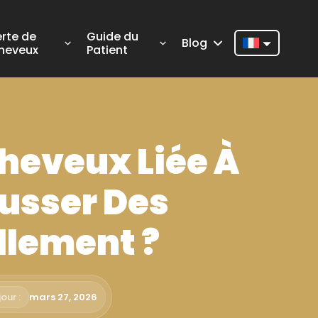
erte de
Guide du
Blog
heveux
Patient
Nederlands
English
Français
heveux Liée À
Deutsch
Português
ousser Des
Español
llement ?
Türkçe
Italiano
our :
mars 27, 2026
Română