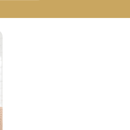
Русский
Български
Svenska