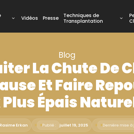
e
Techniques de
P
Vidéos
Presse
Transplantation
C
Blog
ter La Chute De C
use Et Faire Rep
Plus Épais Nature
 Rasime Erkan
Publié :
juillet 19, 2025
Dernière mise à j