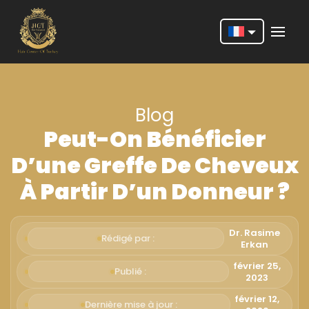
Nederlands
English
Blog
Français
Peut-On Bénéficier
Deutsch
D’une Greffe De Cheveux
Português
À Partir D’un Donneur ?
Español
Türkçe
Dr. Rasime
Rédigé par :
Erkan
Italiano
février 25,
Publié :
2023
Română
février 12,
Dernière mise à jour :