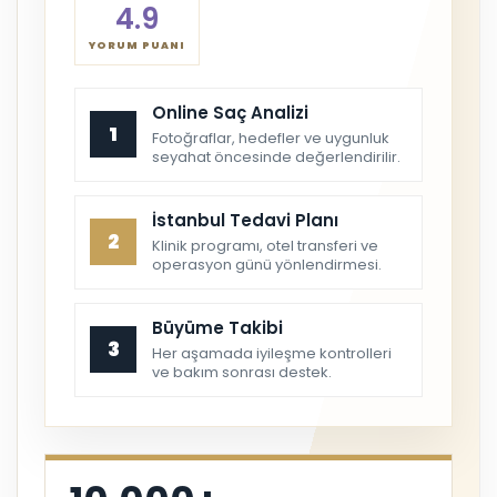
4.9
YORUM PUANI
Online Saç Analizi
1
Fotoğraflar, hedefler ve uygunluk
seyahat öncesinde değerlendirilir.
İstanbul Tedavi Planı
2
Klinik programı, otel transferi ve
operasyon günü yönlendirmesi.
Büyüme Takibi
3
Her aşamada iyileşme kontrolleri
ve bakım sonrası destek.