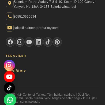
Selenium Retro, Ataköy 7-8-9-10. Kısım, D-100 Güney
Yanyolu No:18/A, 34158 Bakırköy/İstanbul
905513530834
sales@haircenterofturkey.com
TEDAVILER
KLINIĞIMIZ
© 2026 Hair Center of Turkey. Tüm hakları saklıdır. | Özel Not:
Tedavilerimiz, sağlık turizmi yetki belgesine sahip sağlık kuruluşları
tarafından sunulmaktadır.