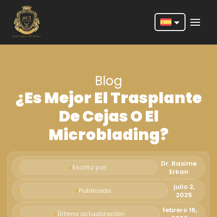
Nederlands
English
Blog
Français
¿Es Mejor El Trasplante
Deutsch
De Cejas O El
Português
Microblading?
Español
Türkçe
Dr. Rasime
Escrito por:
Erkan
Italiano
julio 2,
Publicado:
2025
Română
febrero 16,
Última actualización: