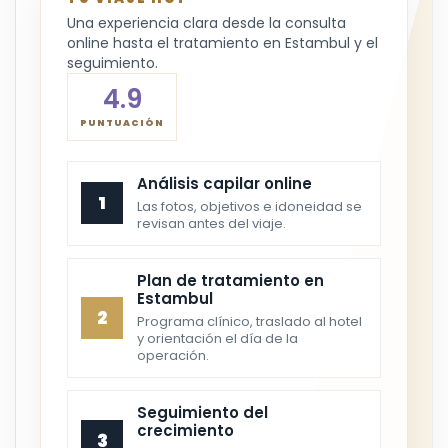
Una experiencia clara desde la consulta
online hasta el tratamiento en Estambul y el
seguimiento.
4.9
PUNTUACIÓN
Análisis capilar online
1
Las fotos, objetivos e idoneidad se
revisan antes del viaje.
Plan de tratamiento en
Estambul
2
Programa clínico, traslado al hotel
y orientación el día de la
operación.
Seguimiento del
crecimiento
3