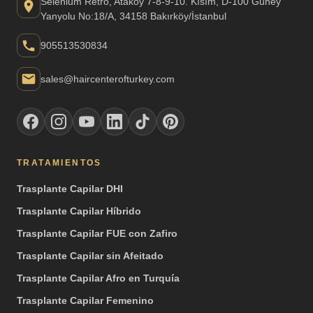
Selenium Retro, Ataköy 7-8-9-10. Kısım, D-100 Güney
Yanyolu No:18/A, 34158 Bakırköy/İstanbul
905513530834
sales@haircenterofturkey.com
TRATAMIENTOS
Trasplante Capilar DHI
Trasplante Capilar Híbrido
Trasplante Capilar FUE con Zafiro
Trasplante Capilar sin Afeitado
Trasplante Capilar Afro en Turquía
Trasplante Capilar Femenino