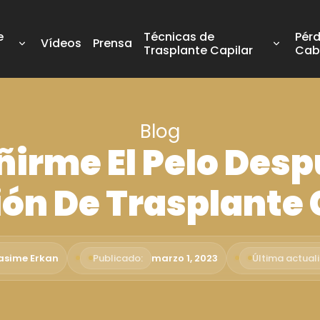
e
Técnicas de
Pérd
Vídeos
Prensa
Trasplante Capilar
Cab
Blog
ñirme El Pelo Desp
ón De Trasplante 
Rasime Erkan
Publicado:
marzo 1, 2023
Última actuali