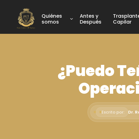
Quiénes
Antes y
Trasplant
somos
Después
Capilar
¿Puedo Te
Operaci
Escrito por:
Dr. 