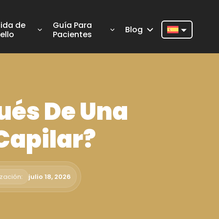
ida de
Guía Para
Blog
ello
Pacientes
Nederlands
English
Français
ués De Una
Deutsch
Português
Capilar?
Español
Türkçe
zación:
julio 18, 2026
Italiano
Română