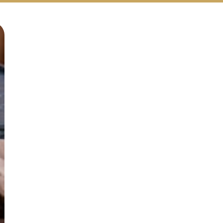
Русский
Български
Svenska