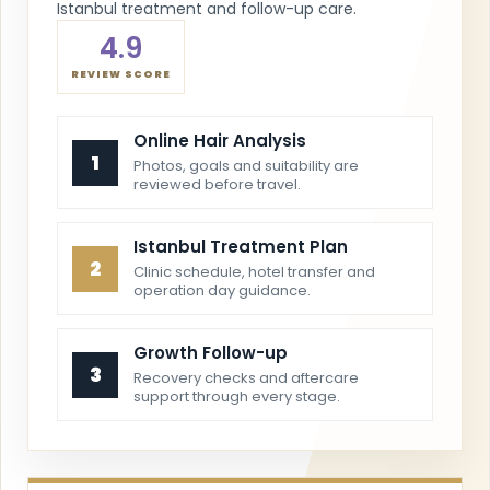
Istanbul treatment and follow-up care.
4.9
REVIEW SCORE
Online Hair Analysis
1
Photos, goals and suitability are
reviewed before travel.
Istanbul Treatment Plan
2
Clinic schedule, hotel transfer and
operation day guidance.
Growth Follow-up
3
Recovery checks and aftercare
support through every stage.