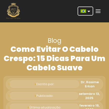
Nederlands
English
Blog
Français
Como Evitar O Cabelo
Deutsch
Crespo: 15 Dicas Para Um
Português
Cabelo Suave
Español
Türkçe
Dr. Rasime
Escrito por:
Erkan
Italiano
setembro 13,
Publicado:
2025
Română
fevereiro 19,
Última atualização: