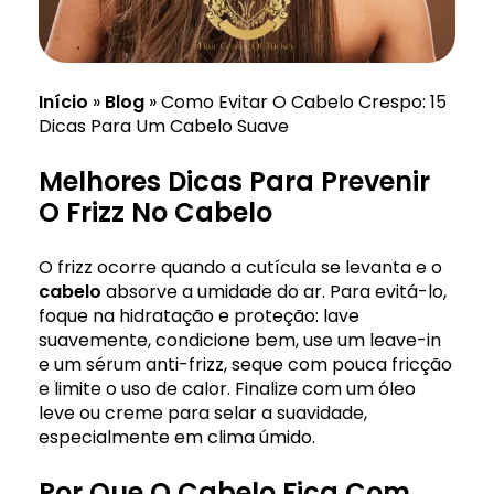
Início
»
Blog
»
Como Evitar O Cabelo Crespo: 15
Dicas Para Um Cabelo Suave
Melhores Dicas Para Prevenir
O Frizz No Cabelo
O frizz ocorre quando a cutícula se levanta e o
cabelo
absorve a umidade do ar. Para evitá-lo,
foque na hidratação e proteção: lave
suavemente, condicione bem, use um leave-in
e um sérum anti-frizz, seque com pouca fricção
e limite o uso de calor. Finalize com um óleo
leve ou creme para selar a suavidade,
especialmente em clima úmido.
Por Que O Cabelo Fica Com