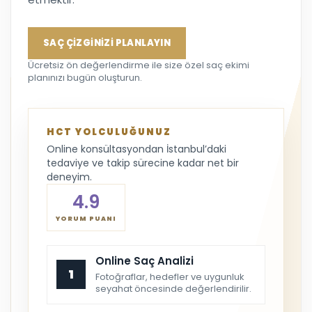
SAÇ ÇİZGİNİZİ PLANLAYIN
Ücretsiz ön değerlendirme ile size özel saç ekimi
planınızı bugün oluşturun.
HCT YOLCULUĞUNUZ
Online konsültasyondan İstanbul’daki
tedaviye ve takip sürecine kadar net bir
deneyim.
4.9
YORUM PUANI
Online Saç Analizi
1
Fotoğraflar, hedefler ve uygunluk
seyahat öncesinde değerlendirilir.