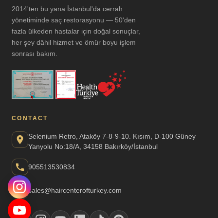
2014'ten bu yana İstanbul'da cerrah
yönetiminde saç restorasyonu — 50'den
fazla ülkeden hastalar için doğal sonuçlar,
her şey dâhil hizmet ve ömür boyu işlem
sonrası bakım.
CONTACT
Selenium Retro, Ataköy 7-8-9-10. Kısım, D-100 Güney
Yanyolu No:18/A, 34158 Bakırköy/İstanbul
905513530834
sales@haircenterofturkey.com