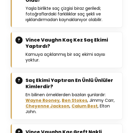
Oldu?
Yaşla birlikte saç çizgisi biraz geriledi;
fotoğraflardaki farklılıklar saç şekli ve
ışıklandırmadan kaynaklanıyor olabilir.
Vince Vaughn Kaç Kez Saç Ekimi
Yaptırdı?
Kamuya açıklanmış bir saç ekimi sayısı
yoktur.
Saç Ekimi Yaptıran En Ünlü Ünlüler
Kimlerdir?
En bilinen örneklerden bazıları şunlardır:
Wayne Rooney
,
Ben Stokes
, Jimmy Carr,
Cheyenne Jackson
,
Calum Best
, Elton
John.
Vince Vaughn Kaç Greft Nakli