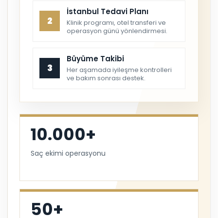
İstanbul Tedavi Planı
2
Klinik programı, otel transferi ve
operasyon günü yönlendirmesi.
Büyüme Takibi
3
Her aşamada iyileşme kontrolleri
ve bakım sonrası destek.
10.000+
Saç ekimi operasyonu
50+