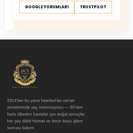
GOOGLE YORUMLARI
TRUSTPILOT
2014'ten bu yana İstanbul'da cerrah
yönetiminde saç restorasyonu — 50'den
fazla ülkeden hastalar için doğal sonuçlar,
her şey dâhil hizmet ve ömür boyu işlem
sonrası bakım.