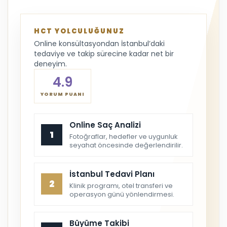
HCT YOLCULUĞUNUZ
Online konsültasyondan İstanbul’daki
tedaviye ve takip sürecine kadar net bir
deneyim.
4.9
YORUM PUANI
Online Saç Analizi
1
Fotoğraflar, hedefler ve uygunluk
seyahat öncesinde değerlendirilir.
İstanbul Tedavi Planı
2
Klinik programı, otel transferi ve
operasyon günü yönlendirmesi.
Büyüme Takibi