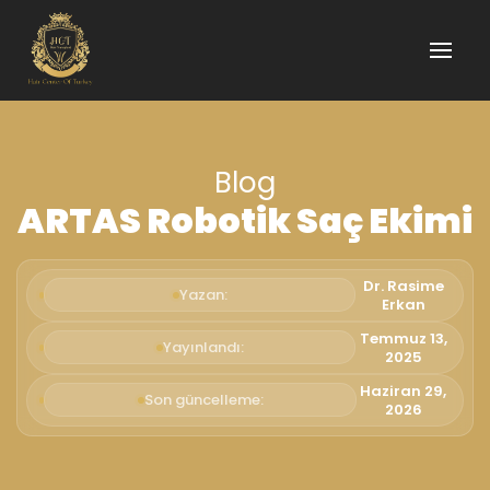
Blog
ARTAS Robotik Saç Ekimi
Dr. Rasime
Yazan:
Erkan
Temmuz 13,
Yayınlandı:
2025
Haziran 29,
Son güncelleme:
2026