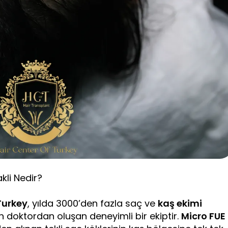
kli Nedir?
Turkey
, yılda 3000’den fazla saç ve
kaş ekimi
 doktordan oluşan deneyimli bir ekiptir.
Micro
FUE