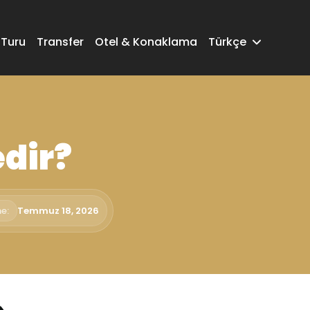
 Turu
Transfer
Otel & Konaklama
Türkçe
edir?
e:
Temmuz 18, 2026