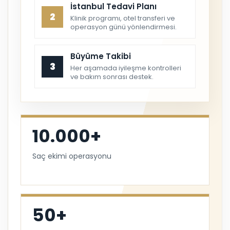
İstanbul Tedavi Planı
2
Klinik programı, otel transferi ve
operasyon günü yönlendirmesi.
Büyüme Takibi
3
Her aşamada iyileşme kontrolleri
ve bakım sonrası destek.
10.000+
Saç ekimi operasyonu
50+