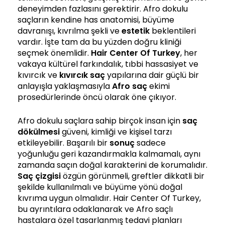
deneyimden fazlasını gerektirir. Afro dokulu
saçların kendine has anatomisi, büyüme
davranışı, kıvrılma şekli ve
estetik
beklentileri
vardır. İşte tam da bu yüzden doğru kliniği
seçmek önemlidir.
Hair Center Of Turkey
, her
vakaya kültürel farkındalık, tıbbi hassasiyet ve
kıvırcık ve
kıvırcık saç
yapılarına dair güçlü bir
anlayışla yaklaşmasıyla
Afro saç
ekimi
prosedürlerinde öncü olarak öne çıkıyor.
Afro dokulu saçlara sahip birçok insan için
saç
dökülmesi
güveni, kimliği ve kişisel tarzı
etkileyebilir. Başarılı bir
sonuç
sadece
yoğunluğu geri kazandırmakla kalmamalı, aynı
zamanda saçın doğal karakterini de korumalıdır.
Saç çizgisi
özgün görünmeli, greftler dikkatli bir
şekilde kullanılmalı ve büyüme yönü doğal
kıvrıma uygun olmalıdır. Hair Center Of Turkey,
bu ayrıntılara odaklanarak ve Afro saçlı
hastalara özel tasarlanmış tedavi planları