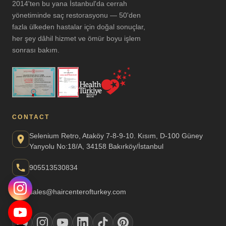
2014'ten bu yana İstanbul'da cerrah
yönetiminde saç restorasyonu — 50'den
fazla ülkeden hastalar için doğal sonuçlar,
her şey dâhil hizmet ve ömür boyu işlem
sonrası bakım.
CONTACT
Selenium Retro, Ataköy 7-8-9-10. Kısım, D-100 Güney
Yanyolu No:18/A, 34158 Bakırköy/İstanbul
905513530834
sales@haircenterofturkey.com