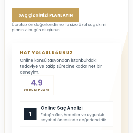
SAÇ ÇİZGİNİZİ PLANLAYIN
Ücretsiz ön değerlendirme ile size özel saç ekimi
planınızı bugün oluşturun.
HCT YOLCULUĞUNUZ
Online konsültasyondan İstanbul’daki
tedaviye ve takip sürecine kadar net bir
deneyim.
4.9
YORUM PUANI
Online Saç Analizi
1
Fotoğraflar, hedefler ve uygunluk
seyahat öncesinde değerlendirilir.